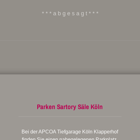
* * * a b g e s a g t * * *
Parken Sartory Säle Köln
Bei der APCOA Tiefgarage Köln Klapperhof
finden Sie einen nahegelegenen Parkplatz.