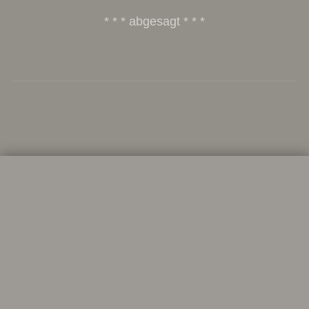
* * * abgesagt * * *