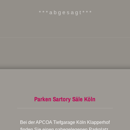
* * * a b g e s a g t * * *
Parken Sartory Säle Köln
Bei der APCOA Tiefgarage Köln Klapperhof
finden Sie einen nahegelegenen Parkplatz.