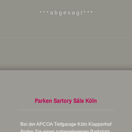
* * * a b g e s a g t * * *
Parken Sartory Säle Köln
Bei der APCOA Tiefgarage Köln Klapperhof
finden Sie einen nahegelegenen Parkplatz.