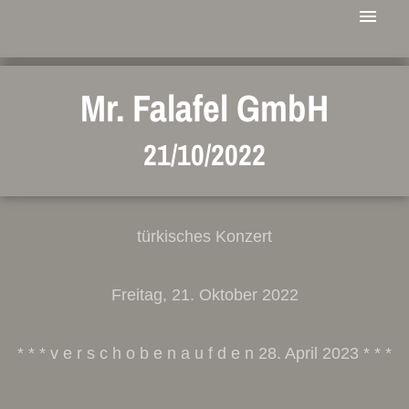
Mr. Falafel GmbH
21/10/2022
türkisches Konzert
Freitag, 21. Oktober 2022
* * * v e r s c h o b e n a u f d e n 28. April 2023 * * *