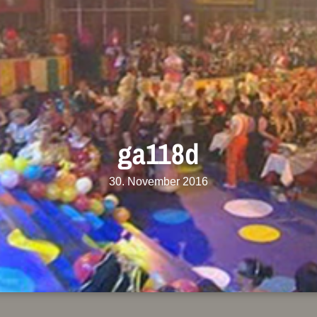
ga118d
30. November 2016