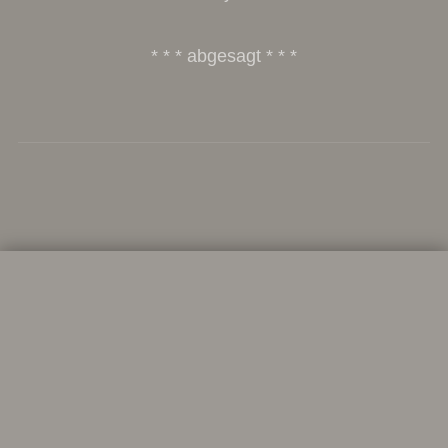
* * * abgesagt * * *