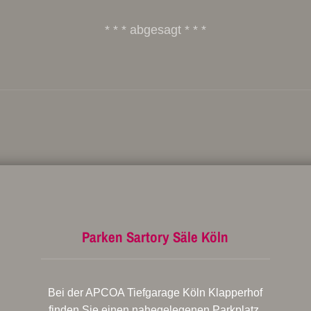
* * * abgesagt * * *
Parken Sartory Säle Köln
Bei der APCOA Tiefgarage Köln Klapperhof
finden Sie einen nahegelegenen Parkplatz.