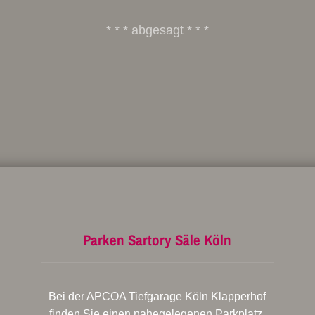
* * * abgesagt * * *
Parken Sartory Säle Köln
Bei der APCOA Tiefgarage Köln Klapperhof
finden Sie einen nahegelegenen Parkplatz.