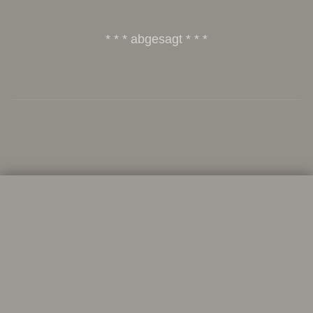
* * * abgesagt * * *