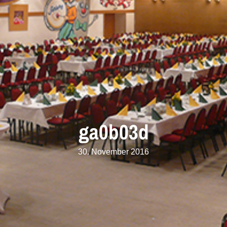
ga0b03d
30. November 2016